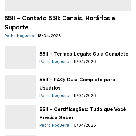
55ll – Contato 55ll: Canais, Horários e
Suporte
Pedro Nogueira
·
16/04/2026
LICENÇAS E
SEGURANÇA
PRÊMIOS
CERTIFICAÇÕES
55ll
55ll – Termos Legais: Guia Completo
Licença GLI (Gaming
Melhor
–
Criptografia
Laboratories
Plataforma
Pedro Nogueira
·
16/04/2026
Termos
SSL 256-bit
International)
2026
Legais:
Prêmio
Guia
55ll
Proteção de
55ll – FAQ: Guia Completo para
Certificação eCOGRA
Excelência em
Dados
RGPD
Completo
–
Atendimento
Usuários
FAQ:
Pedro Nogueira
·
16/04/2026
Regulamentada pela
Auditorias
Top Inovação
Guia
CENAJUR
Mensais
em Jogos
Completo
55ll
55ll – Certificações: Tudo que Você
para
Vantagens Exclusivas da 55ll
–
Precisa Saber
Usuários
Certificações:
Pedro Nogueira
·
16/04/2026
Tudo