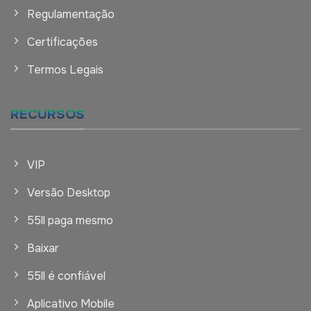
Regulamentação
Certificações
Termos Legais
RECURSOS
“Ganhei R$ 15.000 na 55ll e recebi em menos de 1
VIP
hora! Nunca vi uma plataforma tão confiável.”
–
Carlos M., São Paulo
Versão Desktop
55ll paga mesmo
“O atendimento é incrível. Me ajudaram a resolver
uma dúvida às 3 da manhã!”
– Ana L., Rio de
Baixar
Janeiro
55ll é confiável
“A variedade de jogos é impressionante. Sempre
Aplicativo Mobile
encontro algo novo para me divertir.”
– João P.,