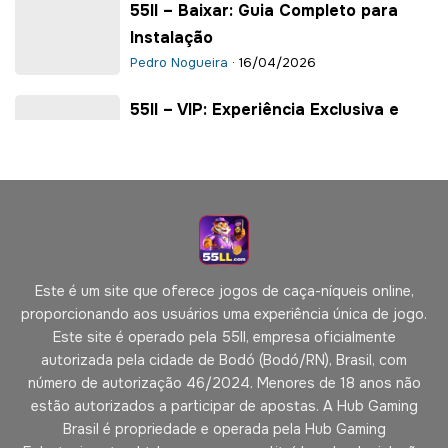
que
55ll
55ll – Baixar: Guia Completo para
Você
–
Instalação
Precisa
Baixar:
Pedro Nogueira
·
16/04/2026
Saber
Guia
Completo
55ll
55ll – VIP: Experiência Exclusiva e
para
–
Recompensas
Instalação
VIP:
Pedro Nogueira
·
16/04/2026
Experiência
Exclusiva
55ll
55ll – Auditoria: Transparência e
e
–
Segurança Total
Recompensas
Auditoria:
Pedro Nogueira
·
16/04/2026
Transparência
Este é um site que oferece jogos de caça-níqueis online,
e
55ll
55ll – Aplicativo Mobile: Segurança e
proporcionando aos usuários uma experiência única de jogo.
Segurança
–
Confiança
Este site é operado pela 55ll, empresa oficialmente
Total
Aplicativo
Pedro Nogueira
·
16/04/2026
autorizada pela cidade de Bodó (Bodó/RN), Brasil, com
Saques em menos de 2 horas
– o mais rápido
Mobile:
número de autorização 46/2024. Menores de 18 anos não
do mercado
Segurança
55ll
55ll – Jogos: Guia Completo de
estão autorizados a participar de apostas. A Hub Gaming
e
–
Brasil é propriedade e operada pela Hub Gaming
Apostas Esportivas
Bônus de 100% no primeiro depósito
– até
Confiança