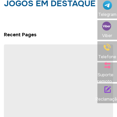
JOGOS EM DESTAQUE
se encontram. Com mais de
2 milhões de
usuários ativos
e uma taxa de satisfação de
Telegram
98,7%
, somos a escolha certa para quem busca
uma experiência premium em jogos online.
Recent Pages
Viber
Por Que Confiar na 55ll?
55ll
–
Telefone
Contato
55ll:
Canais,
Suporte
Horários
remoto
e
Suporte
Reclamaçã