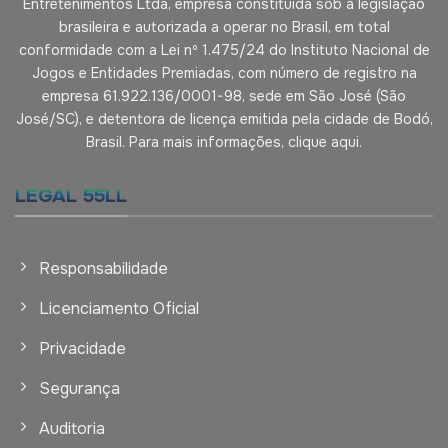
Jogos:
Entretenimentos Ltda, empresa constituída sob a legislação
R$ 1.000
Pedro Nogueira
·
16/04/2026
Guia
brasileira e autorizada a operar no Brasil, em total
Mais de 5.000 jogos
– slots, cassino ao vivo,
Completo
conformidade com a Lei nº 1.475/24 do Instituto Nacional de
esportes e mais
de
Jogos e Entidades Premiadas, com número de registro na
empresa 61.922.136/0001-98, sede em São José (São
Apostas
Suporte 24/7
– atendimento humano em
José/SC), e detentora de licença emitida pela cidade de Bodó,
Esportivas
português
Brasil. Para mais informações, clique aqui.
Programa de fidelidade
– ganhe pontos e
troque por prêmios
LEGAL 55LL
O Que Nossos Jogadores Dizem
Responsabilidade
Licenciamento Oficial
Privacidade
Segurança
Auditoria