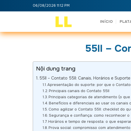
Skip
06/08/2026 11:12 PM
to
content
INÍCIO
PLAT
55ll – Co
Nội dung trang
55ll – Contato 55ll: Canais, Horários e Suporte
Apresentação do suporte: por que o Contato 
Principais canais do Contato 55ll
Principais categorias de atendimento (o que
Benefícios e diferenciais ao usar os canais o
Como agilizar o Contato 55ll: checklist do q
Segurança e confiança: como reconhecer o 
Horários e tempo de resposta: o que espera
Prova social: compromisso com atendimento 