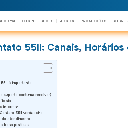
AFORMA
LOGIN
SLOTS
JOGOS
PROMOÇÕES
SOBRE 
ntato 55ll: Canais, Horários
55ll é importante
 o suporte costuma resolver)
ficiais
ue informar
Contato 55ll verdadeiro
r do atendimento
e boas práticas